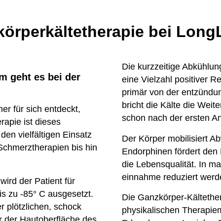
körper
kältetherapie bei LongL
Die kurz
zeitige Abkühlun
 geht es bei der
eine Viel
zahl positiver 
primär von der entzündu
bricht die Kälte die Weite
r für sich entdeckt,
schon nach der ersten A
erapie ist dieses
 den viel
fältigen Ein
satz
Der Körper mobilisiert A
 Schmerz
therapien bis hin
Endorphinen fördert den
die Lebens
qualität. In 
einnahme reduziert werd
ird der Patient für
s zu -85° C ausgesetzt.
Die Ganz
körper-Kälte
the
r plötz
lichen, schock
physikal
ischen Therapie
r der Haut
ober
fläche des