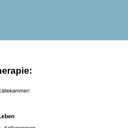
herapie:
 Kältekammer!
Leben