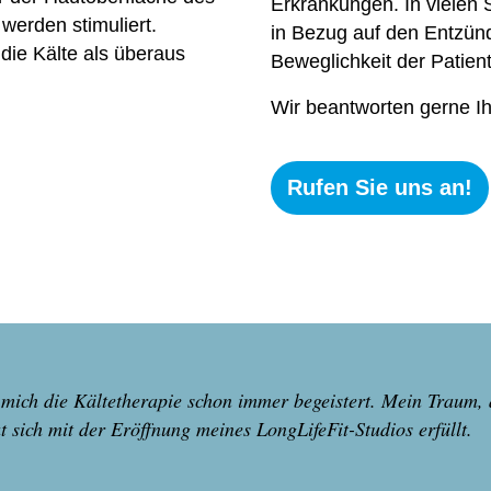
Erkrankungen. In vielen 
werden stimuliert.
in Bezug auf den Entzü
 die Kälte als überaus
Beweglich
keit der Patie
Wir beantworten gerne I
Rufen Sie uns an!
t mich die Kältetherapie schon immer begeistert. Mein Traum, 
sich mit der Eröffnung meines LongLifeFit-Studios erfüllt.