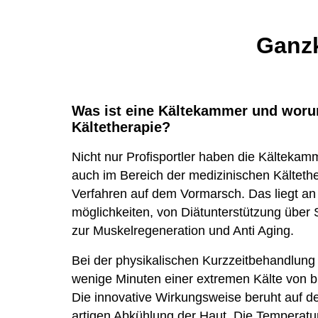
Ganz
Was ist eine Kältekammer und worum
Kältetherapie?
Nicht nur Profi
sportler haben die Kälte
kamme
auch im Bereich der medizin
ischen Kälte
th
Verfahren auf dem Vor
marsch. Das liegt an
möglich
keiten, von Diät
unter
stützung über
zur Muskel
regeneration und Anti Aging.
Bei der physikal
ischen Kurz
zeit
behandlung w
wenige Minuten einer extremen Kälte von bi
Die innovative Wirkungs
weise beruht auf de
artigen Abkühlung der Haut. Die Temperatu