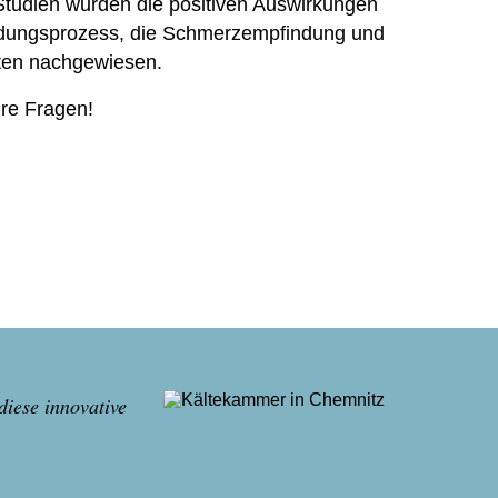
Studien wurden die positiven Aus
wirkungen
ndungs
prozess, die Schmerz
empfindung und
nten nachge
wiesen.
hre Fragen!
diese innovative