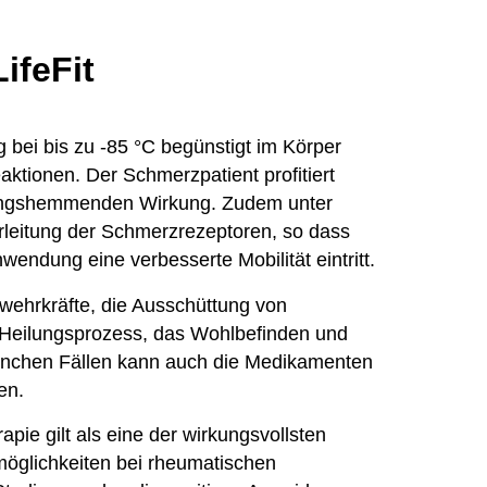
ifeFit
g bei bis zu -85 °C begünstigt im Körper
Reaktionen. Der Schmerz
patient profitiert
ngs
hemmenden Wirkung. Zudem unter
r
leitung der Schmerz
rezeptoren, so dass
nwendung eine verbes
serte Mobilität eintritt.
bwehr
kräfte, die Aus
schüttung von
 Heilungs
prozess, das Wohl
befinden und
manchen Fällen kann auch die Medikamenten
en.
rapie gilt als eine der wirkungs
vollsten
möglich
keiten bei rheumatischen