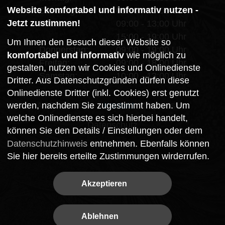
Website komfortabel und informativ nutzen -
Dienstag:
09:00 - 19:00 Uhr
Jetzt zustimmen!
Mittwoch:
09:00 - 13:00 Uhr
15:00 - 19:00 Uhr
Um Ihnen den Besuch dieser Website so
Donnerstag:
09:00 - 19:00 Uhr
komfortabel und informativ
wie möglich zu
Freitag:
09:00 - 18:00 Uhr
gestalten, nutzen wir Cookies und Onlinedienste
Samstag:
10:00 - 13:00 Uhr
Dritter. Aus Datenschutzgründen dürfen diese
Onlinedienste Dritter (inkl. Cookies) erst genutzt
AGB
Partner
Kontakt
Impressum
werden, nachdem Sie zugestimmt haben. Um
welche Onlinedienste es sich hierbei handelt,
Datenschutz
können Sie den Details / Einstellungen oder dem
Datenschutzhinweis
entnehmen. Ebenfalls können
Sie hier bereits erteilte Zustimmungen wirderrufen.