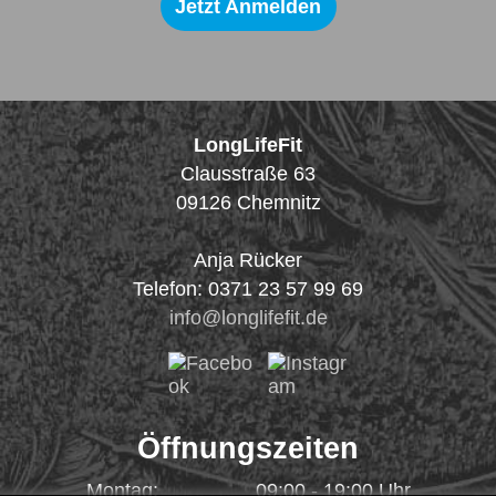
Jetzt Anmelden
LongLifeFit
Clausstraße 63
09126
Chemnitz
Anja Rücker
Telefon
:
0371 23 57 99 69
info@longlifefit.de
Öffnungszeiten
Montag:
09:00 - 19:00 Uhr