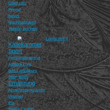
Über uns
Preise
News
Nachhaltigkeit
Termin buchen
Kältekammer
Sport
Personaltraining
Athletikkurs
BALLancekurs
360° Body
Ernährung
Abnehmprogramm
Wasser
Eis
Swiss-QUBE