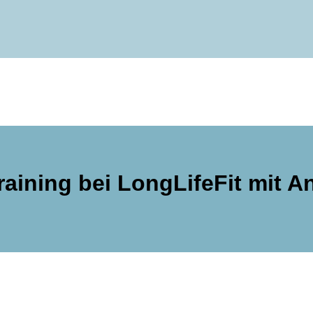
raining bei LongLifeFit mit A