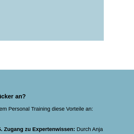
ücker an?
em Personal Training diese Vorteile an:
5. Zugang zu Expertenwissen:
Durch Anja