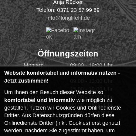
Anja Rücker
Telefon
:
0371 23 57 99 69
info@longlifefit.de
Öffnungszeiten
Montag:
09:00 - 19:00 Uhr
Website komfortabel und informativ nutzen -
Dienstag:
09:00 - 19:00 Uhr
Jetzt zustimmen!
Mittwoch:
09:00 - 13:00 Uhr
15:00 - 19:00 Uhr
Um Ihnen den Besuch dieser Website so
Donnerstag:
09:00 - 19:00 Uhr
komfortabel und informativ
wie möglich zu
Freitag:
09:00 - 18:00 Uhr
gestalten, nutzen wir Cookies und Onlinedienste
Samstag:
10:00 - 13:00 Uhr
Dritter. Aus Datenschutzgründen dürfen diese
Onlinedienste Dritter (inkl. Cookies) erst genutzt
werden, nachdem Sie zugestimmt haben. Um
AGB
Partner
Kontakt
Impressum