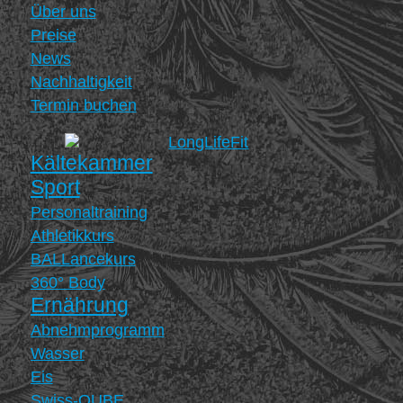
Über uns
Preise
News
Nachhaltigkeit
Termin buchen
Kältekammer
Sport
Personaltraining
Athletikkurs
BALLancekurs
360° Body
Ernährung
Abnehmprogramm
Wasser
Eis
Swiss-QUBE